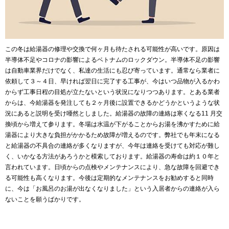
この冬は給湯器の修理や交換で何ヶ月も待たされる可能性が高いです。原因は
半導体不足やコロナの影響によるベトナムのロックダウン。半導体不足の影響
は自動車業界だけでなく、私達の生活にも忍び寄っています。通常なら業者に
依頼して３～４日、早ければ翌日に完了する工事が、今はいつ品物が入るかわ
からず工事日程の目処が立たないという状況になりつつあります。とある業者
からは、今給湯器を発注しても２ヶ月後に設置できるかどうかというような状
況にあると説明を受け唖然としました。給湯器の故障の連絡は寒くなる11 月交
換頃から増えて参ります。冬場は水温が下がることからお湯を沸かすために給
湯器により大きな負担がかかるため故障が増えるのです。弊社でも年末になる
と給湯器の不具合の連絡が多くなりますが、今年は連絡を受けても対応が難し
く、いかなる方法があろうかと模索しております。給湯器の寿命は約１０年と
言われています。日頃からの点検やメンテナンスにより、急な故障を回避でき
る可能性も高くなります。今後は定期的なメンテナンスをお勧めすると同時
に、今は「お風呂のお湯が出なくなりました」という入居者からの連絡が入ら
ないことを願うばかりです。