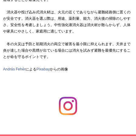
消火器や投げ込み式消火材は、火元の近くでありながら避難経路側に置くの
が安全です。消火器を選ぶ際は、用途、薬剤量、能力、消火後の掃除のしやす
さ、安全性を考慮しましょう。中性強化液消火器は消火材が散らからず、人体
や家具にやさしく、家庭用に適しています。
冬の火災は予防と初期消火の両立で被害を最小限に抑えられます。天井まで
炎が達した場合や黒煙が出ている場合には消火を試みず避難を最優先にするこ
とが命を守るポイントです。
András Fehér
による
Pixabay
からの画像