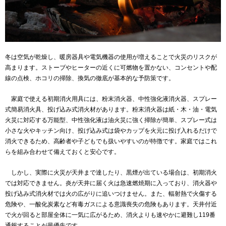
冬は空気が乾燥し、暖房器具や電気機器の使用が増えることで火災のリスクが
高まります。ストーブやヒーターの近くに可燃物を置かない、コンセントや配
線の点検、ホコリの掃除、換気の徹底が基本的な予防策です。
家庭で使える初期消火用具には、粉末消火器、中性強化液消火器、スプレー
式簡易消火具、投げ込み式消火材があります。粉末消火器は紙・木・油・電気
火災に対応する万能型、中性強化液は油火災に強く掃除が簡単、スプレー式は
小さな火やキッチン向け、投げ込み式は袋やカップを火元に投げ入れるだけで
消火できるため、高齢者や子どもでも扱いやすいのが特徴です。家庭ではこれ
らを組み合わせて備えておくと安心です。
しかし、実際に火災が天井まで達したり、黒煙が出ている場合は、初期消火
では対応できません。炎が天井に届く火は急速燃焼期に入っており、消火器や
投げ込み式消火材では火の広がりに追いつけません。また、輻射熱で火傷する
危険や、一酸化炭素など有毒ガスによる意識喪失の危険もあります。天井付近
で火が回ると部屋全体に一気に広がるため、消火よりも速やかに避難し119番
通報することが最優先です。